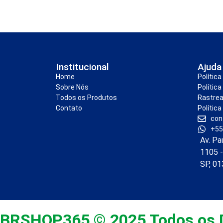
Institucional
Ajuda
Home
Polític
Sobre Nós
Política
Todos os Produtos
Rastre
Contato
Política
con
+55
Av. Pa
1105 -
SP, 0
BRSHOP365 © 2025 Todos os D