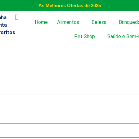
As Melhores Ofertas de 2025
nha
Home
Alimentos
Beleza
Brinqued
nta
voritos
Pet Shop
Saúde e Bem-