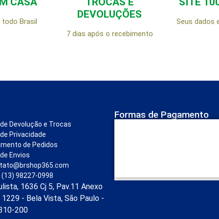
EM CASA
TROCAS E
SITE 10
DEVOLUÇÕES
todo Brasil
Seus dados 
7 dias após o recebimento
Formas de Pagamento
a de Devolução e Trocas
 de Privacidade
amento de Pedidos
 de Envios
tato@brshop365.com
 (13) 98227-0998
ulista, 1636 Cj 5, Pav.11 Anexo
 1229 - Bela Vista, São Paulo -
1310-200