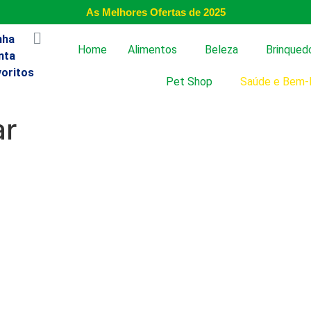
As Melhores Ofertas de 2025
nha
Home
Alimentos
Beleza
Brinqued
nta
voritos
Pet Shop
Saúde e Bem-
ar