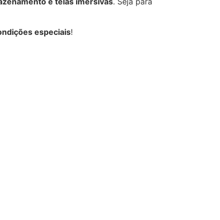
azenamento e telas imersivas
. Seja para
ondições especiais
!