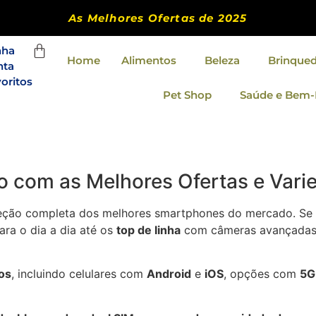
As Melhores Ofertas de 2025
nha
Home
Alimentos
Beleza
Brinque
nta
oritos
Pet Shop
Saúde e Bem-
to com as Melhores Ofertas e Var
leção completa dos melhores smartphones do mercado. Se
ra o dia a dia até os
top de linha
com câmeras avançadas, 
os
, incluindo celulares com
Android
e
iOS
, opções com
5G