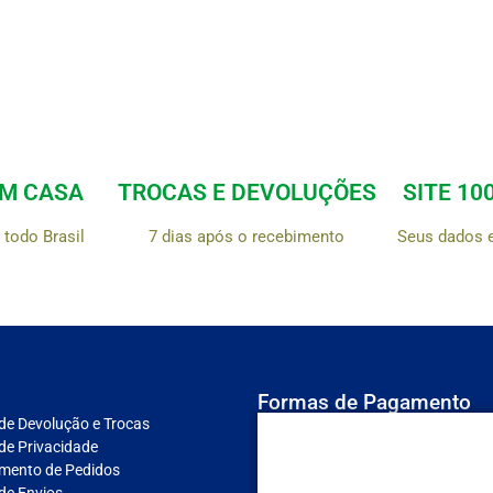
EM CASA
TROCAS E DEVOLUÇÕES
SITE 10
todo Brasil
7 dias após o recebimento
Seus dados 
Formas de Pagamento
 de Devolução e Trocas
 de Privacidade
mento de Pedidos
 de Envios