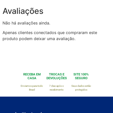
Avaliações
Não há avaliações ainda.
Apenas clientes conectados que compraram este
produto podem deixar uma avaliação.
RECEBA EM
TROCAS E
SITE 100%
CASA
DEVOLUÇÕES
SEGURO
Enviamos para todo
7 dias após o
Seus dados estão
Brasil
recebimento
protegidos